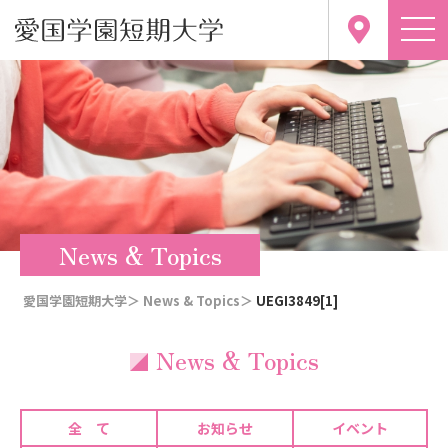
News & Topics
愛国学園短期大学＞
News & Topics＞
UEGI3849[1]
News & Topics
全 て
お知らせ
イベント