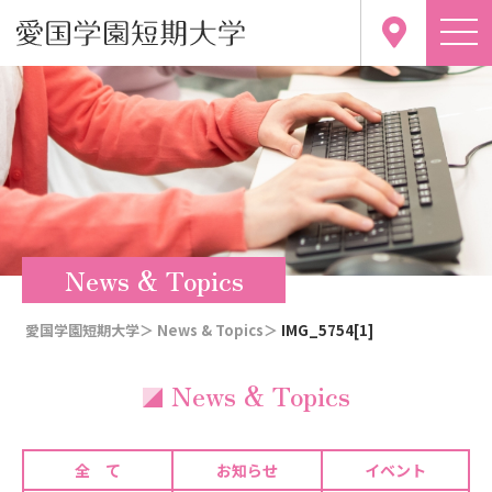
News & Topics
愛国学園短期大学＞
News & Topics＞
IMG_5754[1]
News & Topics
全 て
お知らせ
イベント