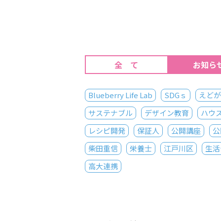
全 て
お知ら
Blueberry Life Lab
SDGｓ
えどが
サステナブル
デザイン教育
ハウ
レシピ開発
保証人
公開講座
公
柴田重信
栄養士
江戸川区
生活
高大連携