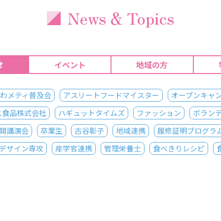
News & Topics
せ
イベント
地域の方
わメティ普及会
アスリートフードマイスター
オープンキャ
ス食品株式会社
ハギュットタイムズ
ファッション
ボラン
開講演会
卒業生
古谷彰子
地域連携
履修証明プログラ
デザイン専攻
産学官連携
管理栄養士
食べきりレシピ