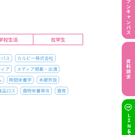
オープンキャンパス
学校生活
在学生
ンパス
カルビー株式会社
資料請求
ティア
メディア掲載・出演
ム
時間栄養学
本郷芳哉
食品ロス
食物栄養専攻
食育
ＬＩＮＥで質問